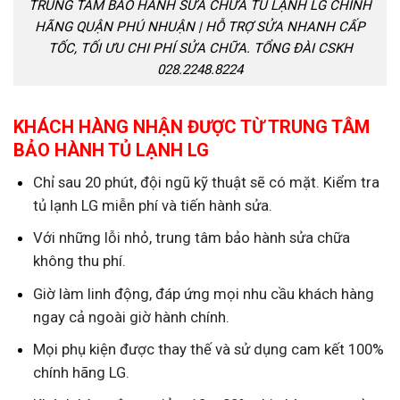
TRUNG TÂM BẢO HÀNH SỬA CHỮA TỦ LẠNH LG CHÍNH
HÃNG QUẬN PHÚ NHUẬN | HỖ TRỢ SỬA NHANH CẤP
TỐC, TỐI ƯU CHI PHÍ SỬA CHỮA. TỔNG ĐÀI CSKH
028.2248.8224
KHÁCH HÀNG NHẬN ĐƯỢC TỪ TRUNG TÂM
BẢO HÀNH TỦ LẠNH LG
Chỉ sau 20 phút, đội ngũ kỹ thuật sẽ có mặt. Kiểm tra
tủ lạnh LG miễn phí và tiến hành sửa.
Với những lỗi nhỏ, trung tâm bảo hành sửa chữa
không thu phí.
Giờ làm linh động, đáp ứng mọi nhu cầu khách hàng
ngay cả ngoài giờ hành chính.
Mọi phụ kiện được thay thế và sử dụng cam kết 100%
chính hãng LG.