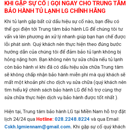
KHI GẶP SỰ CỐ | GỌI NGAY CHO TRUNG TÂM
BẢO HÀNH TỦ LẠNH LG CHÍNH HÃNG
Khi tủ lạnh gặp bất cứ dấu hiệu sự cố nào, bạn đều có
thể gọi điện tới Trung tâm bảo hành LG để chúng tôi tư
vấn và lên phương án xử lý nhanh giúp bạn hạn chế được
lỗi phát sinh. Quý khách nên thực hiện theo đúng bước
hướng dẫn của chúng tôi để đảm bảo tủ lạnh không bị
hỏng nặng hơn. Bạn không nên tự sửa chữa nếu tủ lạnh
còn bảo hành vì khi đã có dấu hiệu sửa chữa Trung tâm
sẽ không chấp nhận bảo hành miễn phí mà quý khách sẽ
mất một khoản phí cho dịch vụ sửa chữa (quý khách nên
tìm hiểu kỹ chính sách bảo hành LG để hỗ trợ cùng thợ
sửa chữa thực hiện dịch vụ bảo hành được tốt nhất ).
Hiện tại, Trung tâm bảo hành LG tại Miền Nam hỗ trợ đặt
lịch 24/24 qua
Hotline:
028.2248.8224
và qua Email:
Cskh.lgmiennam@gmail.com
.
Khi gặp sự cố quý khách