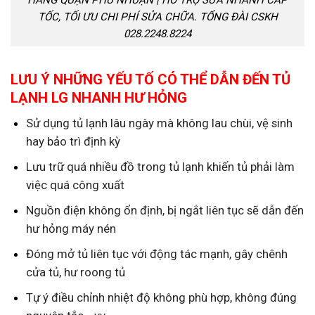
HÃNG QUẬN PHÚ NHUẬN | HỖ TRỢ SỬA NHANH CẤP
TỐC, TỐI ƯU CHI PHÍ SỬA CHỮA. TỔNG ĐÀI CSKH
028.2248.8224
LƯU Ý NHỮNG YẾU TỐ CÓ THỂ DẪN ĐẾN TỦ
LẠNH LG NHANH HƯ HỎNG
Sử dụng tủ lạnh lâu ngày mà không lau chùi, vệ sinh
hay bảo trì định kỳ
Lưu trữ quá nhiều đồ trong tủ lạnh khiến tủ phải làm
việc quá công xuất
Nguồn điện không ổn định, bị ngắt liên tục sẽ dẫn đến
hư hỏng máy nén
Đóng mở tủ liên tục với động tác mạnh, gây chênh
cửa tủ, hư roong tủ
Tự ý điều chỉnh nhiệt độ không phù hợp, không đúng