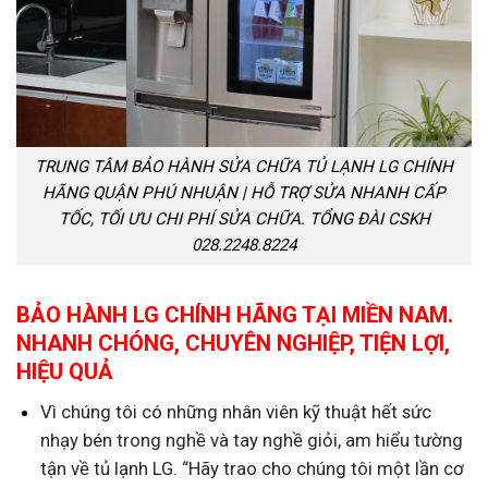
TRUNG TÂM BẢO HÀNH SỬA CHỮA TỦ LẠNH LG CHÍNH
HÃNG QUẬN PHÚ NHUẬN | HỖ TRỢ SỬA NHANH CẤP
TỐC, TỐI ƯU CHI PHÍ SỬA CHỮA. TỔNG ĐÀI CSKH
028.2248.8224
BẢO HÀNH LG CHÍNH HÃNG TẠI MIỀN NAM.
NHANH CHÓNG, CHUYÊN NGHIỆP, TIỆN LỢI,
HIỆU QUẢ
Vì chúng tôi có những nhân viên kỹ thuật hết sức
nhạy bén trong nghề và tay nghề giỏi, am hiểu tường
tận về tủ lạnh LG. “Hãy trao cho chúng tôi một lần cơ