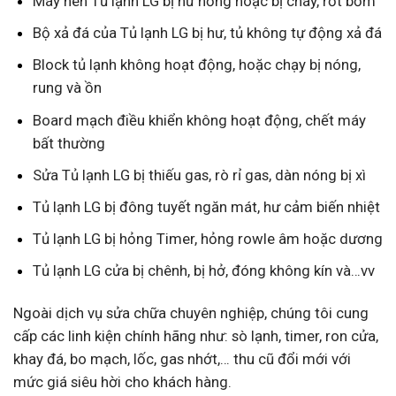
Máy nén Tủ lạnh LG bị hư hỏng hoặc bị cháy, rớt bơm
Bộ xả đá của Tủ lạnh LG bị hư, tủ không tự động xả đá
Block tủ lạnh không hoạt động, hoặc chạy bị nóng,
rung và ồn
Board mạch điều khiển không hoạt động, chết máy
bất thường
Sửa Tủ lạnh LG bị thiếu gas, rò rỉ gas, dàn nóng bị xì
Tủ lạnh LG bị đông tuyết ngăn mát, hư cảm biến nhiệt
Tủ lạnh LG bị hỏng Timer, hỏng rowle âm hoặc dương
Tủ lạnh LG cửa bị chênh, bị hở, đóng không kín và…vv
Ngoài dịch vụ sửa chữa chuyên nghiệp, chúng tôi cung
cấp các linh kiện chính hãng như: sò lạnh, timer, ron cửa,
khay đá, bo mạch, lốc, gas nhớt,… thu cũ đổi mới với
mức giá siêu hời cho khách hàng.