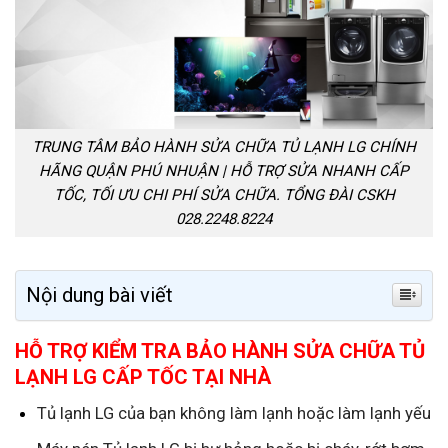
TRUNG TÂM BẢO HÀNH SỬA CHỮA TỦ LẠNH LG CHÍNH
HÃNG QUẬN PHÚ NHUẬN | HỖ TRỢ SỬA NHANH CẤP
TỐC, TỐI ƯU CHI PHÍ SỬA CHỮA. TỔNG ĐÀI CSKH
028.2248.8224
Nội dung bài viết
HỖ TRỢ KIỂM TRA BẢO HÀNH SỬA CHỮA TỦ
LẠNH LG CẤP TỐC TẠI NHÀ
Tủ lạnh LG của bạn không làm lạnh hoặc làm lạnh yếu