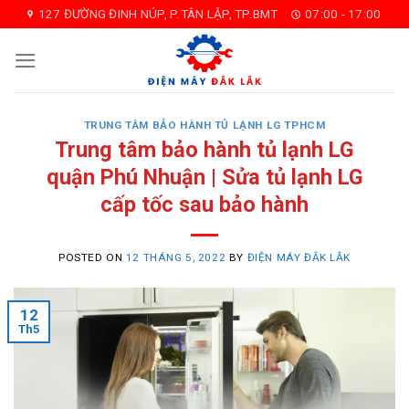
Skip
127 ĐƯỜNG ĐINH NÚP, P.TÂN LẬP, TP.BMT
07:00 - 17:00
to
content
TRUNG TÂM BẢO HÀNH TỦ LẠNH LG TPHCM
Trung tâm bảo hành tủ lạnh LG
quận Phú Nhuận | Sửa tủ lạnh LG
cấp tốc sau bảo hành
POSTED ON
12 THÁNG 5, 2022
BY
ĐIỆN MÁY ĐẮK LẮK
12
Th5