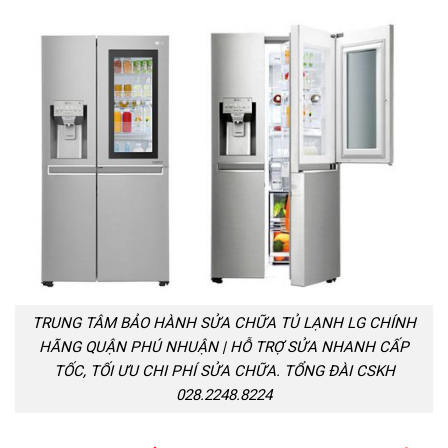
TRUNG TÂM BẢO HÀNH SỬA CHỮA TỦ LẠNH LG CHÍNH
HÃNG QUẬN PHÚ NHUẬN | HỖ TRỢ SỬA NHANH CẤP
TỐC, TỐI ƯU CHI PHÍ SỬA CHỮA. TỔNG ĐÀI CSKH
028.2248.8224