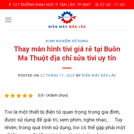
Skip
127 ĐƯỜNG ĐINH NÚP, P.TÂN LẬP, TP.BMT
07:00 - 17:00
to
content
KINH NGHIỆM SỬ DỤNG
Thay màn hình tivi giá rẻ tại Buôn
Ma Thuột địa chỉ sửa tivi uy tín
POSTED ON
22 THÁNG 11, 2023
BY
ĐIỆN MÁY ĐẮK LẮK
5/5 - (4 bình chọn)
Tivi là một thiết bị điện tử quan trọng trong gia đình,
được sử dụng để giải trí, xem phim, nghe nhạc,. . . Tuy
nhiên, trong quá trình sử dụng, tivi có thể gặp phải một