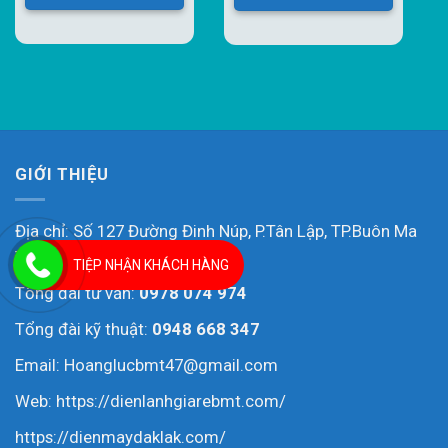
GIỚI THIỆU
Địa chỉ: Số 127 Đường Đinh Núp, P.Tân Lập, TP.Buôn Ma
Thuột, T.Đắk Lắk
TIỆP NHẬN KHÁCH HÀNG
Tổng đài tư vấn:
0978 074 974
Tổng đài kỹ thuật:
0948 668 347
Email: Hoanglucbmt47@gmail.com
Web:
https://dienlanhgiarebmt.com/
https://dienmaydaklak.com/