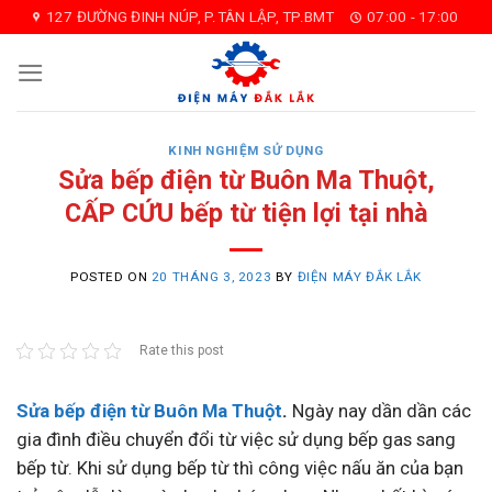
Skip
127 ĐƯỜNG ĐINH NÚP, P.TÂN LẬP, TP.BMT
07:00 - 17:00
to
content
KINH NGHIỆM SỬ DỤNG
Sửa bếp điện từ Buôn Ma Thuột,
CẤP CỨU bếp từ tiện lợi tại nhà
POSTED ON
20 THÁNG 3, 2023
BY
ĐIỆN MÁY ĐẮK LẮK
Rate this post
Sửa bếp điện từ Buôn Ma Thuột
.
Ngày nay dần dần các
gia đình điều chuyển đổi từ việc sử dụng bếp gas sang
bếp từ. Khi sử dụng bếp từ thì công việc nấu ăn của bạn