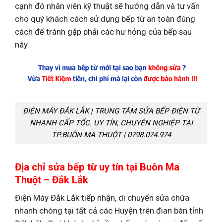
cạnh đó nhân viên kỹ thuật sẽ hướng dẫn và tư vấn
cho quý khách cách sử dụng bếp từ an toàn đúng
cách để tránh gặp phải các hư hỏng của bếp sau
này.
ĐIỆN MÁY ĐẮK LẮK | TRUNG TÂM SỬA BẾP ĐIỆN TỪ
NHANH CẤP TỐC. UY TÍN, CHUYÊN NGHIỆP TẠI
TP.BUÔN MA THUỘT | 0798.074.974
Địa chỉ sửa bếp từ uy tín tại Buôn Ma
Thuột – Đắk Lắk
Điện Máy Đắk Lắk tiếp nhận, di chuyển sửa chữa
nhanh chóng tại tất cả các Huyện trên đian bàn tỉnh