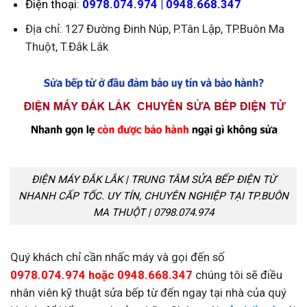
Điện thoại:
0978.074.974 | 0948.668.347
Địa chỉ: 127 Đường Đinh Núp, P.Tân Lập, TP.Buôn Ma
Thuột, T.Đắk Lắk
ĐIỆN MÁY ĐẮK LẮK | TRUNG TÂM SỬA BẾP ĐIỆN TỪ
NHANH CẤP TỐC. UY TÍN, CHUYÊN NGHIỆP TẠI TP.BUÔN
MA THUỘT | 0798.074.974
Quý khách chỉ cần nhấc máy và gọi đến số
0978.074.974 hoặc 0948.668.347
chúng tôi sẽ điều
nhân viên kỹ thuật sửa bếp từ đến ngay tại nhà của quý