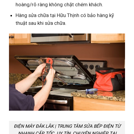
hoàng/rõ ràng không chặt chém khách.
Hàng sửa chữa tại Hữu Thịnh có bảo hàng kỹ
thuật sau khi sửa chữa.
ĐIỆN MÁY ĐẮK LẮK | TRUNG TÂM SỬA BẾP ĐIỆN TỪ
NHANH CẤP TỐC. UY TÍN, CHUYÊN NGHIỆP TẠI