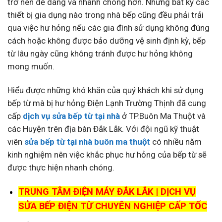
trở nên dễ dàng và nhanh chóng hơn. Nhưng bất kỳ các
thiết bị gia dụng nào trong nhà bếp cũng đều phải trải
qua việc hư hỏng nếu các gia đình sử dụng không đúng
cách hoặc không được bảo dưỡng vệ sinh định kỳ, bếp
từ lâu ngày cũng không tránh được hư hỏng không
mong muốn.
Hiểu được những khó khăn của quý khách khi sử dụng
bếp từ mà bị hư hỏng Điện Lạnh Trường Thịnh đã cung
cấp
dịch vụ sửa bếp từ tại nhà
ở TP.Buôn Ma Thuột và
các Huyện trên địa bàn Đắk Lắk. Với đội ngũ kỹ thuật
viên
sửa bếp từ tại nhà buôn ma thuột
có nhiều năm
kinh nghiệm nên việc khắc phục hư hỏng của bếp từ sẽ
được thực hiện nhanh chóng.
TRUNG TÂM ĐIỆN MÁY ĐẮK LẮK | DỊCH VỤ
SỬA BẾP ĐIỆN TỪ CHUYÊN NGHIỆP CẤP TỐC