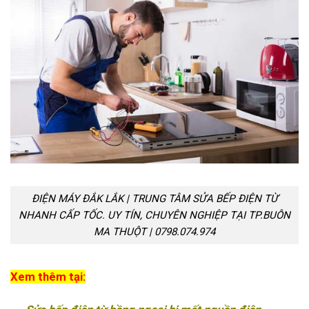
ĐIỆN MÁY ĐẮK LẮK | TRUNG TÂM SỬA BẾP ĐIỆN TỪ
NHANH CẤP TỐC. UY TÍN, CHUYÊN NGHIỆP TẠI TP.BUÔN
MA THUỘT | 0798.074.974
Xem thêm tại: