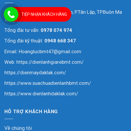
Địa chỉ: Số 127 Đường Đinh Núp, P.Tân Lập, TP.Buôn Ma
TIỆP NHẬN KHÁCH HÀNG
Thuột, T.Đắk Lắk
Tổng đài tư vấn:
0978 074 974
Tổng đài kỹ thuật:
0948 668 347
Email: Hoanglucbmt47@gmail.com
Web:
https://dienlanhgiarebmt.com/
https://dienmaydaklak.com/
https://www.suachuadienlanhbmt.com/
https://www.dienlanhdaklak.com/
HỖ TRỢ KHÁCH HÀNG
Về chúng tôi