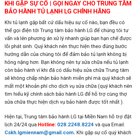
KHI GẶP SỰ CỐ | GỌI NGAY CHO TRUNG TÂM
BẢO HÀNH TỦ LẠNH LG CHÍNH HÃNG
Khi tủ lạnh gặp bất cứ dấu hiệu sự cố nào, bạn đều có
thể gọi điện tới Trung tâm bảo hành LG để chúng tôi tư
vấn và lên phương án xử lý nhanh giúp bạn hạn chế được
lỗi phát sinh. Quý khách nên thực hiện theo đúng bước
hướng dẫn của chúng tôi để đảm bảo tủ lạnh không bị
hỏng nặng hơn. Bạn không nên tự sửa chữa nếu tủ lạnh
còn bảo hành vì khi đã có dấu hiệu sửa chữa Trung tâm
sẽ không chấp nhận bảo hành miễn phí mà quý khách sẽ
mất một khoản phí cho dịch vụ sửa chữa (quý khách nên
tìm hiểu kỹ chính sách bảo hành LG để hỗ trợ cùng thợ
sửa chữa thực hiện dịch vụ bảo hành được tốt nhất ).
Hiện tại, Trung tâm bảo hành LG tại Miền Nam hỗ trợ đặt
lịch 24/24 qua
Hotline:
028.2248.8224
và qua Email:
Cskh.lgmiennam@gmail.com
.
Khi gặp sự cố quý khách