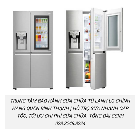
TRUNG TÂM BẢO HÀNH SỬA CHỮA TỦ LẠNH LG CHÍNH
HÃNG QUẬN BÌNH THẠNH | HỖ TRỢ SỬA NHANH CẤP
TỐC, TỐI ƯU CHI PHÍ SỬA CHỮA. TỔNG ĐÀI CSKH
028.2248.8224