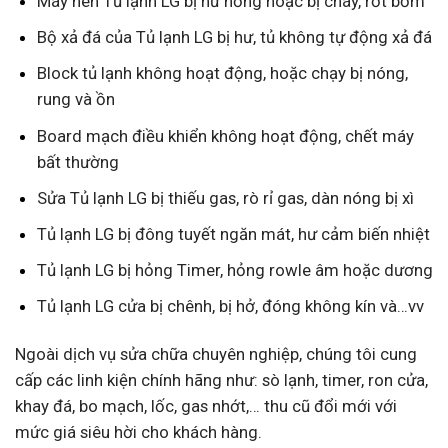
Máy nén Tủ lạnh LG bị hư hỏng hoặc bị cháy, rớt bơm
Bộ xả đá của Tủ lạnh LG bị hư, tủ không tự động xả đá
Block tủ lạnh không hoạt động, hoặc chạy bị nóng,
rung và ồn
Board mạch điều khiển không hoạt động, chết máy
bất thường
Sửa Tủ lạnh LG bị thiếu gas, rò rỉ gas, dàn nóng bị xì
Tủ lạnh LG bị đông tuyết ngăn mát, hư cảm biến nhiệt
Tủ lạnh LG bị hỏng Timer, hỏng rowle âm hoặc dương
Tủ lạnh LG cửa bị chênh, bị hở, đóng không kín và…vv
Ngoài dịch vụ sửa chữa chuyên nghiệp, chúng tôi cung
cấp các linh kiện chính hãng như: sò lạnh, timer, ron cửa,
khay đá, bo mạch, lốc, gas nhớt,… thu cũ đổi mới với
mức giá siêu hời cho khách hàng.