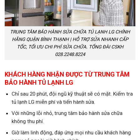
TRUNG TÂM BẢO HÀNH SỬA CHỮA TỦ LẠNH LG CHÍNH
HÃNG QUẬN BÌNH THẠNH | HỖ TRỢ SỬA NHANH CẤP
TỐC, TỐI ƯU CHI PHÍ SỬA CHỮA. TỔNG ĐÀI CSKH
028.2248.8224
KHÁCH HÀNG NHẬN ĐƯỢC TỪ TRUNG TÂM
BẢO HÀNH TỦ LẠNH LG
Chỉ sau 20 phút, đội ngũ kỹ thuật sẽ có mặt. Kiểm tra
tủ lạnh LG miễn phí và tiến hành sửa.
Với những lỗi nhỏ, trung tâm bảo hành sửa chữa
không thu phí.
Giờ làm linh động, đáp ứng mọi nhu cầu khách hàng