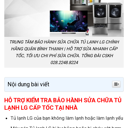
TRUNG TÂM BẢO HÀNH SỬA CHỮA TỦ LẠNH LG CHÍNH
HÃNG QUẬN BÌNH THẠNH | HỖ TRỢ SỬA NHANH CẤP
TỐC, TỐI ƯU CHI PHÍ SỬA CHỮA. TỔNG ĐÀI CSKH
028.2248.8224
Nội dung bài viết
HỖ TRỢ KIỂM TRA BẢO HÀNH SỬA CHỮA TỦ
LẠNH LG CẤP TỐC TẠI NHÀ
Tủ lạnh LG của bạn không làm lạnh hoặc làm lạnh yếu