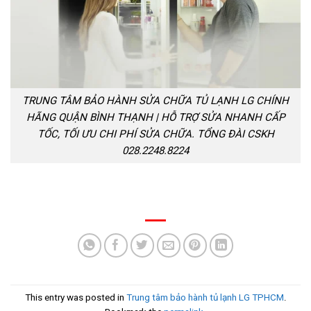
TRUNG TÂM BẢO HÀNH SỬA CHỮA TỦ LẠNH LG CHÍNH
HÃNG QUẬN BÌNH THẠNH | HỖ TRỢ SỬA NHANH CẤP
TỐC, TỐI ƯU CHI PHÍ SỬA CHỮA. TỔNG ĐÀI CSKH
028.2248.8224
This entry was posted in
Trung tâm bảo hành tủ lạnh LG TPHCM
.