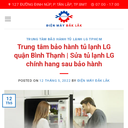
Skip
127 ĐƯỜNG ĐINH NÚP, P.TÂN LẬP, TP.BMT
07:00 - 17:00
to
content
TRUNG TÂM BẢO HÀNH TỦ LẠNH LG TPHCM
Trung tâm bảo hành tủ lạnh LG
quận Bình Thạnh | Sửa tủ lạnh LG
chính hang sau bảo hành
POSTED ON
12 THÁNG 5, 2022
BY
ĐIỆN MÁY ĐẮK LẮK
12
Th5