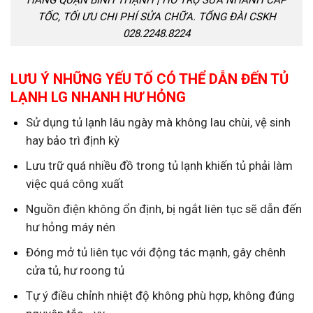
HÃNG QUẬN BÌNH THẠNH | HỖ TRỢ SỬA NHANH CẤP
TỐC, TỐI ƯU CHI PHÍ SỬA CHỮA. TỔNG ĐÀI CSKH
028.2248.8224
LƯU Ý NHỮNG YẾU TỐ CÓ THỂ DẪN ĐẾN TỦ
LẠNH LG NHANH HƯ HỎNG
Sử dụng tủ lạnh lâu ngày mà không lau chùi, vệ sinh
hay bảo trì định kỳ
Lưu trữ quá nhiều đồ trong tủ lạnh khiến tủ phải làm
việc quá công xuất
Nguồn điện không ổn định, bị ngắt liên tục sẽ dẫn đến
hư hỏng máy nén
Đóng mở tủ liên tục với động tác mạnh, gây chênh
cửa tủ, hư roong tủ
Tự ý điều chỉnh nhiệt độ không phù hợp, không đúng