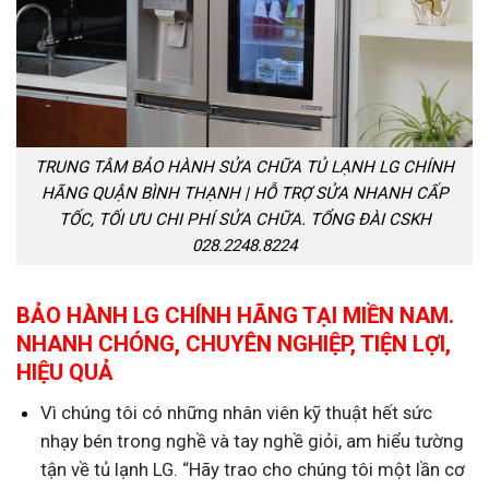
TRUNG TÂM BẢO HÀNH SỬA CHỮA TỦ LẠNH LG CHÍNH
HÃNG QUẬN BÌNH THẠNH | HỖ TRỢ SỬA NHANH CẤP
TỐC, TỐI ƯU CHI PHÍ SỬA CHỮA. TỔNG ĐÀI CSKH
028.2248.8224
BẢO HÀNH LG CHÍNH HÃNG TẠI MIỀN NAM.
NHANH CHÓNG, CHUYÊN NGHIỆP, TIỆN LỢI,
HIỆU QUẢ
Vì chúng tôi có những nhân viên kỹ thuật hết sức
nhạy bén trong nghề và tay nghề giỏi, am hiểu tường
tận về tủ lạnh LG. “Hãy trao cho chúng tôi một lần cơ