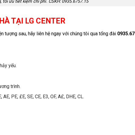
 tối ưu tiết kiệm chi phí. CSKH: 0935.6757.15
NHÀ TẠI LG CENTER
n tượng sau, hãy liên hệ ngay với chúng tôi qua tổng đài
0935.67
hảy yếu.
ơng trình.
, AE, PE, £E, SE, CE, E3, OF, A£, DHE, CL.