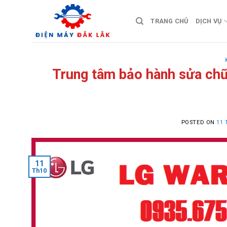
Skip
to
TRANG CHỦ
DỊCH VỤ
content
Trung tâm bảo hành sửa chữ
POSTED ON
11 
11
Th10