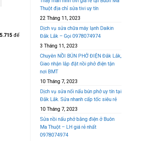
Thay màn hình tivi giá rẻ tại Buôn Ma
Thuột địa chỉ sửa tivi uy tín
22 Tháng 11, 2023
Dịch vụ sửa chữa máy lạnh Daikin
5.715
để
Đắk Lắk – Gọi 0978074974
3 Tháng 11, 2023
Chuyên NỒI BÚN PHỞ ĐIỆN Đắk Lắk,
Giao nhận lắp đặt nồi phở điện tận
nơi BMT
10 Tháng 7, 2023
Dịch vụ sửa nối nấu bún phở uy tín tại
Đắk Lắk. Sửa nhanh cấp tốc siêu rẻ
10 Tháng 7, 2023
Sửa nồi nấu phở bằng điện ở Buôn
Ma Thuột – LH giá rẻ nhất
0978074974