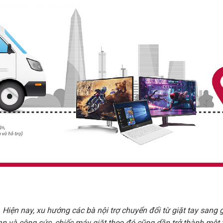
.
Hiện nay, xu hướng các bà nội trợ chuyển đổi từ giặt tay sang 
ian và công sức, chiếc máy giặt theo đó cũng dần trở thành một 