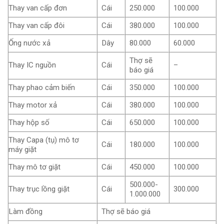
Thay van cấp đơn
Cái
250.000
100.000
Thay van cấp đôi
Cái
380.000
100.000
Ống nước xả
Dây
80.000
60.000
Thợ sẽ
Thay IC nguồn
Cái
–
báo giá
Thay phao cảm biến
Cái
350.000
100.000
Thay motor xả
Cái
380.000
100.000
Thay hộp số
Cái
650.000
100.000
Thay Capa (tụ) mô tơ
Cái
180.000
100.000
máy giặt
Thay mô tơ giặt
Cái
450.000
100.000
500.000-
Thay trục lồng giặt
Cái
300.000
1.000.000
Làm đồng
Thợ sẽ báo giá