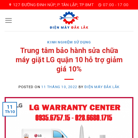
Skip
127 ĐƯỜNG ĐINH NÚP, P.TÂN LẬP, TP.BMT
07:00 - 17:00
to
content
KINH NGHIỆM SỬ DỤNG
Trung tâm bảo hành sửa chữa
máy giặt LG quận 10 hỗ trợ giảm
giá 10%
POSTED ON
11 THÁNG 10, 2022
BY
ĐIỆN MÁY ĐẮK LẮK
11
Th10