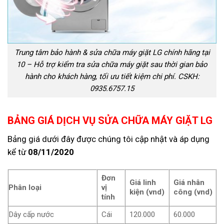
Trung tâm bảo hành & sửa chữa máy giặt LG chính hãng tại
10 – Hỗ trợ kiểm tra sửa chữa máy giặt sau thời gian bảo
hành cho khách hàng, tối ưu tiết kiệm chi phí. CSKH:
0935.6757.15
BẢNG GIÁ DỊCH VỤ SỬA CHỮA MÁY GIẶT LG
Bảng giá dưới đây được chúng tôi cập nhật và áp dụng
kể từ
08/11/2020
Đơn
Giá linh
Giá nhân
Phân loại
vị
kiện (vnd)
công (vnd)
tính
Dây cấp nước
Cái
120.000
60.000