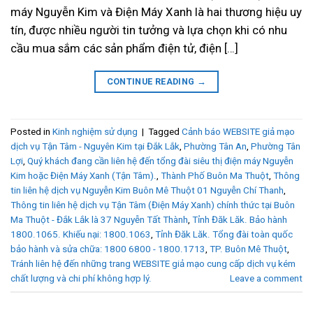
máy Nguyễn Kim và Điện Máy Xanh là hai thương hiệu uy
tín, được nhiều người tin tưởng và lựa chọn khi có nhu
cầu mua sắm các sản phẩm điện tử, điện […]
CONTINUE READING
→
Posted in
Kinh nghiệm sử dụng
|
Tagged
Cảnh báo WEBSITE giả mạo
dịch vụ Tận Tâm - Nguyên Kim tại Đắk Lắk
,
Phường Tân An
,
Phường Tân
Lợi
,
Quý khách đang cần liên hệ đến tổng đài siêu thị điện máy Nguyễn
Kim hoặc Điện Máy Xanh (Tận Tâm).
,
Thành Phố Buôn Ma Thuột
,
Thông
tin liên hệ dịch vụ Nguyễn Kim Buôn Mê Thuột 01 Nguyễn Chí Thanh
,
Thông tin liên hệ dịch vụ Tận Tâm (Điện Máy Xanh) chính thức tại Buôn
Ma Thuột - Đắk Lắk là 37 Nguyễn Tất Thành
,
Tỉnh Đăk Lăk. Bảo hành
1800.1065. Khiếu nại: 1800.1063
,
Tỉnh Đăk Lăk. Tổng đài toàn quốc
bảo hành và sửa chữa: 1800 6800 - 1800.1713
,
TP. Buôn Mê Thuột
,
Tránh liên hệ đến những trang WEBSITE giả mạo cung cấp dịch vụ kém
chất lượng và chi phí không hợp lý.
Leave a comment