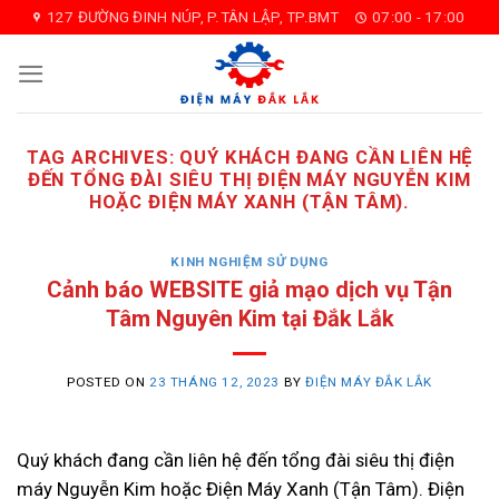
Skip
127 ĐƯỜNG ĐINH NÚP, P.TÂN LẬP, TP.BMT
07:00 - 17:00
to
content
TAG ARCHIVES:
QUÝ KHÁCH ĐANG CẦN LIÊN HỆ
ĐẾN TỔNG ĐÀI SIÊU THỊ ĐIỆN MÁY NGUYỄN KIM
HOẶC ĐIỆN MÁY XANH (TẬN TÂM).
KINH NGHIỆM SỬ DỤNG
Cảnh báo WEBSITE giả mạo dịch vụ Tận
Tâm Nguyên Kim tại Đắk Lắk
POSTED ON
23 THÁNG 12, 2023
BY
ĐIỆN MÁY ĐẮK LẮK
Quý khách đang cần liên hệ đến tổng đài siêu thị điện
máy Nguyễn Kim hoặc Điện Máy Xanh (Tận Tâm). Điện