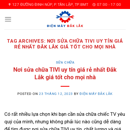
Skip
127 ĐƯỜNG ĐINH NÚP, P.TÂN LẬP, TP.BMT
07:00 - 17:00
to
content
TAG ARCHIVES:
NƠI SỬA CHỮA TIVI UY TÍN GIÁ
RẺ NHẤT ĐẮK LẮK GIÁ TỐT CHO MỌI NHÀ
SỬA CHỮA
Nơi sửa chữa TIVI uy tín giá rẻ nhất Đắk
Lắk giá tốt cho mọi nhà
POSTED ON
23 THÁNG 12, 2023
BY
ĐIỆN MÁY ĐẮK LẮK
Có rất nhiều lựa chọn khi bạn cần sửa chữa chiếc TV yêu
quý của mình, nhưng không phải lúc nào cũng dễ dàng
để tìm được nơi sửa chữa TIVI uy tín, chất lượng và giá