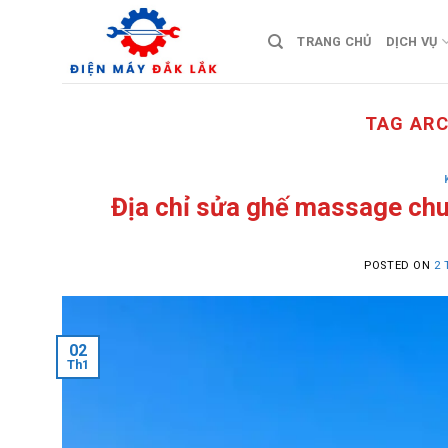
Skip
to
TRANG CHỦ
DỊCH VỤ
content
TAG ARC
Địa chỉ sửa ghế massage chu
POSTED ON
2 
02
Th1