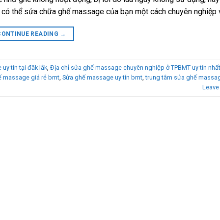
ào có thể sửa chữa ghế massage của bạn một cách chuyên nghiệp v
CONTINUE READING
→
y tín tại đăk lắk
,
Địa chỉ sửa ghế massage chuyên nghiệp ở TPBMT uy tín nhấ
ế massage giá rẻ bmt
,
Sửa ghế massage uy tín bmt
,
trung tâm sửa ghế massag
Leave