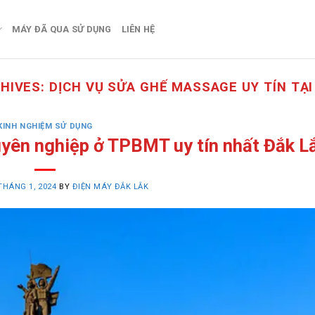
MÁY ĐÃ QUA SỬ DỤNG
LIÊN HỆ
HIVES:
DỊCH VỤ SỬA GHẾ MASSAGE UY TÍN TẠI
KINH NGHIỆM SỬ DỤNG
yên nghiệp ở TPBMT uy tín nhất Đắk L
THÁNG 1, 2024
BY
ĐIỆN MÁY ĐẮK LẮK