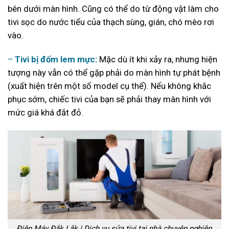
bên dưới màn hình. Cũng có thể do từ động vật làm cho
tivi sọc do nước tiểu của thạch sùng, gián, chó mèo rơi
vào.
–
Tivi bị đốm lem mực:
Mặc dù ít khi xảy ra, nhưng hiện
tượng này vẫn có thể gặp phải do màn hình tự phát bệnh
(xuất hiện
trên một số model cụ thể). Nếu không khắc
phục sớm, chiếc tivi của bạn sẽ phải thay màn hình với
mức giá khá đắt đỏ.
Điện Máy Đắk Lắk | Dịch vụ sửa tivi tại nhà chuyên nghiệp,