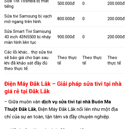
Sửa Tivi Toshiba bị mất
500.000đ
0
200.000đ
tiếng
Sửa tivi Samsung bị vạch
800.000đ
0
200.000đ
mờ ngang trên hình.
Sửa Smart Tivi Samsung
43 inch 43N5500 bị nháy
900.000đ
0
200.000đ
màn hình liên tục
Các lỗi khác… thợ sửa tivi
sẽ báo giá cho bạn sau
Theo thực
Theo thực
Theo
khi đã khảo sát đầy đủ
tế
tế
thực tế
theo thực tế.
Điện Máy Đắk Lắk – Giải pháp sửa tivi tại nhà
giá rẻ tại Đắk Lắk
– Giữa muôn vàn
dịch vụ sửa tivi tại nhà Buôn Ma
Thuột Đắk Lắk
, Điện Máy Đắk Lắk nổi lên như một địa
chỉ của sự an toàn, tận tâm và đầy chuyên nghiệp.