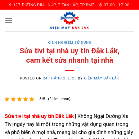
Skip
127 ĐƯỜNG ĐINH NÚP, P.TÂN LẬP, TP.BMT
07:00 - 17:00
to
content
KINH NGHIỆM SỬ DỤNG
Sửa tivi tại nhà uy tín Đắk Lắk,
cam kết sửa nhanh tại nhà
POSTED ON
24 THÁNG 2, 2023
BY
ĐIỆN MÁY ĐẮK LẮK
5/5 - (3 bình chọn)
Sửa tivi tại nhà uy tín Đắk Lắk
| Không Ngại Đường Xa.
Tivi ngày nay là một trong những vật dụng quan trọng
và phổ biến ở mọi nhà, mang lại cho gia đình những giây