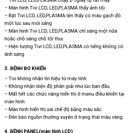
– Tivi LCD, LED,PLASMA chạy 2-5giây tự tắt máy.
– Màn hình Tivi LCD, LED,PLASMA thấy ảnh tối
– Bật Tivi LCD, LED,PLASMA lên thấy có màu gạch đỏ
một lúc sau mới sáng
– Màn hình Tivi LCD, LED,PLASMA chỉ sáng một nữa
hoăc chỗ sáng chỗ tối thui.
– Hiện tượng Tivi LCD, LED,PLASMA có tiếng không có
ánh sáng.
3. BỆNH BO KHIỂN
– Tivi không nhận tín hiệu từ máy tính.
– Không nhận diện độ phân giải như lúc ban đầu.
– Mất hết các chức năng hiển thị ở menu điều khiển tại
màn hình
– Màn hình hiển thị sai chế độ bảng màu sắc.
– Đèn báo nguồn thường xuyên ở trạng thái màu vàng.
4. BỆNH PANEL(màn hình LCD)