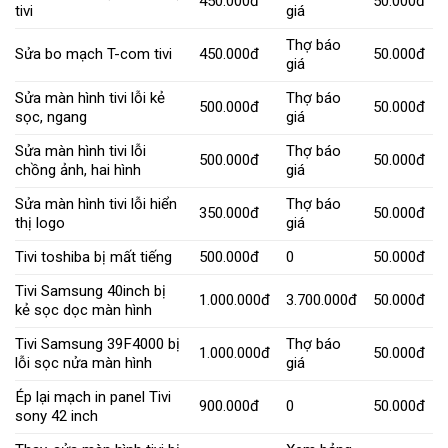
450.000đ
50.000đ
tivi
giá
Thợ báo
Sửa bo mạch T-com tivi
450.000đ
50.000đ
giá
Sửa màn hình tivi lỗi kẻ
Thợ báo
500.000đ
50.000đ
sọc, ngang
giá
Sửa màn hình tivi lỗi
Thợ báo
500.000đ
50.000đ
chồng ảnh, hai hình
giá
Sửa màn hình tivi lỗi hiển
Thợ báo
350.000đ
50.000đ
thị logo
giá
Tivi toshiba bị mất tiếng
500.000đ
0
50.000đ
Tivi Samsung 40inch bị
1.000.000đ
3.700.000đ
50.000đ
kẻ sọc dọc màn hình
Tivi Samsung 39F4000 bị
Thợ báo
1.000.000đ
50.000đ
lỗi sọc nửa màn hình
giá
Ép lại mạch in panel Tivi
900.000đ
0
50.000đ
sony 42 inch