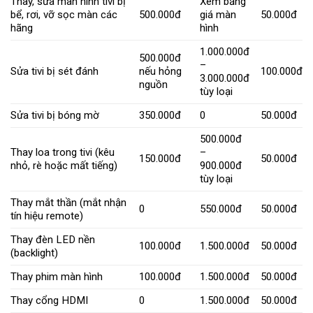
Thay, sửa màn hình tivi bị
Xem bảng
bể, rơi, vỡ sọc màn các
500.000đ
giá màn
50.000đ
hãng
hình
1.000.000đ
500.000đ
–
Sửa tivi bị sét đánh
nếu hỏng
100.000đ
3.000.000đ
nguồn
tùy loại
Sửa tivi bị bóng mờ
350.000đ
0
50.000đ
500.000đ
Thay loa trong tivi (kêu
–
150.000đ
50.000đ
nhỏ, rè hoặc mất tiếng)
900.000đ
tùy loại
Thay mắt thần (mắt nhận
0
550.000đ
50.000đ
tín hiệu remote)
Thay đèn LED nền
100.000đ
1.500.000đ
50.000đ
(backlight)
Thay phim màn hình
100.000đ
1.500.000đ
50.000đ
Thay cổng HDMI
0
1.500.000đ
50.000đ