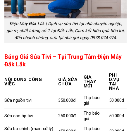
Điện Máy Đắk Lắk | Dịch vụ sửa tivi tại nhà chuyên nghiệp,
giá rẻ, chất lượng số 1 tại Đắk Lắk, Cam kết hiệu quả tiện lợi,
đến nhanh chóng, sửa tại nhà gọi ngay 0978 074 974.
Bảng Giá Sửa Tivi – Tại Trung Tâm
Điện Máy
Đắk Lắk
PHÍ
GIÁ
NỘI DUNG CÔNG
GIÁ SỬA
D.VỤ
THAY
VIỆC
CHỮA
TẠI
MỚI
NHÀ
Thợ báo
Sửa nguồn tivi
350.000đ
50.000đ
giá
Thợ báo
Sửa cao áp tivi
250.000đ
50.000đ
giá
Sửa bo chính (main xử lý)
Thợ báo