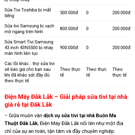
Sửa Tivi Toshiba bị mất
500.000đ
0
200.000đ
tiếng
Sửa tivi Samsung bị vạch
800.000đ
0
200.000đ
mờ ngang trên hình.
Sửa Smart Tivi Samsung
43 inch 43N5500 bị nháy
900.000đ
0
200.000đ
màn hình liên tục
Các lỗi khác… thợ sửa tivi
sẽ báo giá cho bạn sau
Theo thực
Theo thực
Theo
khi đã khảo sát đầy đủ
tế
tế
thực tế
theo thực tế.
Điện Máy Đắk Lắk – Giải pháp sửa tivi tại nhà
giá rẻ tại Đắk Lắk
– Giữa muôn vàn
dịch vụ sửa tivi tại nhà Buôn Ma
Thuột Đắk Lắk
, Điện Máy Đắk Lắk nổi lên như một địa
chỉ của sự an toàn, tận tâm và đầy chuyên nghiệp.