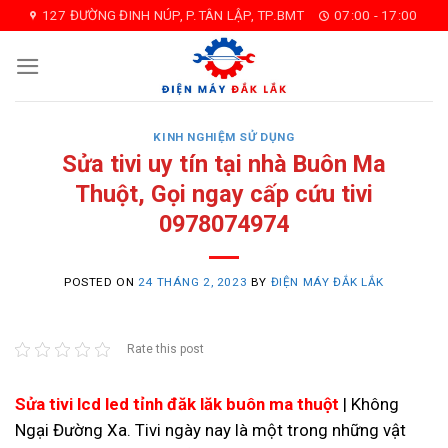
Skip
127 ĐƯỜNG ĐINH NÚP, P.TÂN LẬP, TP.BMT
07:00 - 17:00
to
content
KINH NGHIỆM SỬ DỤNG
Sửa tivi uy tín tại nhà Buôn Ma
Thuột, Gọi ngay cấp cứu tivi
0978074974
POSTED ON
24 THÁNG 2, 2023
BY
ĐIỆN MÁY ĐẮK LẮK
Rate this post
Sửa tivi lcd led tỉnh đăk lăk buôn ma thuột
| Không
Ngại Đường Xa. Tivi ngày nay là một trong những vật