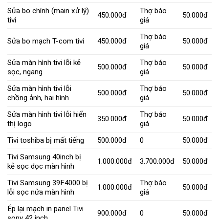
Sửa bo chính (main xử lý)
Thợ báo
450.000đ
50.000đ
tivi
giá
Thợ báo
Sửa bo mạch T-com tivi
450.000đ
50.000đ
giá
Sửa màn hình tivi lỗi kẻ
Thợ báo
500.000đ
50.000đ
sọc, ngang
giá
Sửa màn hình tivi lỗi
Thợ báo
500.000đ
50.000đ
chồng ảnh, hai hình
giá
Sửa màn hình tivi lỗi hiển
Thợ báo
350.000đ
50.000đ
thị logo
giá
Tivi toshiba bị mất tiếng
500.000đ
0
50.000đ
Tivi Samsung 40inch bị
1.000.000đ
3.700.000đ
50.000đ
kẻ sọc dọc màn hình
Tivi Samsung 39F4000 bị
Thợ báo
1.000.000đ
50.000đ
lỗi sọc nửa màn hình
giá
Ép lại mạch in panel Tivi
900.000đ
0
50.000đ
sony 42 inch