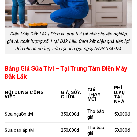
Điện Máy Đắk Lắk | Dịch vụ sửa tivi tại nhà chuyên nghiệp,
giá rẻ, chất lượng số 1 tại Đắk Lắk, Cam kết hiệu quả tiện lợi,
đến nhanh chóng, sửa tại nhà gọi ngay 0978 074 974.
Bảng Giá Sửa Tivi – Tại Trung Tâm
Điện Máy
Đắk Lắk
PHÍ
GIÁ
NỘI DUNG CÔNG
GIÁ SỬA
D.VỤ
THAY
VIỆC
CHỮA
TẠI
MỚI
NHÀ
Thợ báo
Sửa nguồn tivi
350.000đ
50.000đ
giá
Thợ báo
Sửa cao áp tivi
250.000đ
50.000đ
giá