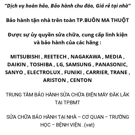
‘’Dịch vụ hoàn hảo, Bảo hành chu đáo, Giá rẻ tại nhà’’
Bảo hành tận nhà trên toàn TP.BUÔN MA THUỘT
Được sự ủy quyền sửa chữa, cung cấp linh kiện
và bảo hành của các hãng :
MITSUBISHI , REETECH , NAGAKAWA , MEDIA ,
DAIKIN , TOSHIBA , LG, SAMSUNG , PANASONIC,
SANYO , ELECTROLUX , FUNIKI , CARRIER, TRANE ,
ARISTON , CENTON
TRUNG TÂM BẢO HÀNH SỬA CHỮA ĐIỆN MÁY ĐĂK LĂK
TẠI TP.BMT
SỬA CHỮA BẢO HÀNH TẠI NHÀ – CƠ QUAN – TRƯỜNG
HỌC – BỆNH VIỆN…(vat)