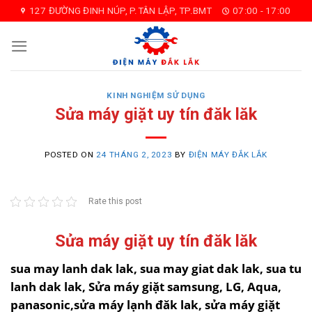
Skip
127 ĐƯỜNG ĐINH NÚP, P.TÂN LẬP, TP.BMT
07:00 - 17:00
to
content
KINH NGHIỆM SỬ DỤNG
Sửa máy giặt uy tín đăk lăk
POSTED ON
24 THÁNG 2, 2023
BY
ĐIỆN MÁY ĐẮK LẮK
Rate this post
Sửa máy giặt uy tín đăk lăk
sua may lanh dak lak, sua may giat dak lak, sua tu
lanh dak lak, Sửa máy giặt samsung, LG, Aqua,
panasonic,sửa máy lạnh đăk lak, sửa máy giặt