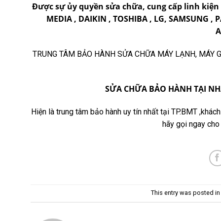
Được sự ủy quyền sửa chữa, cung cấp linh kiện
MEDIA , DAIKIN , TOSHIBA , LG, SAMSUNG , 
A
TRUNG TÂM BẢO HÀNH SỬA CHỮA MÁY LẠNH, MÁY GIẶT
SỬA CHỮA BẢO HÀNH TẠI NHÀ
Hiện là trung tâm bảo hành uy tín nhất tại TP.BMT ,khá
hãy gọi ngay cho
This entry was posted i