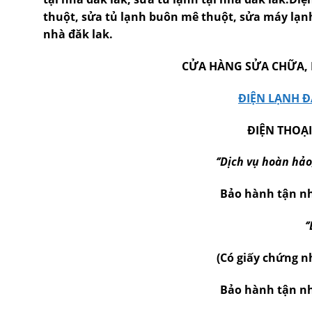
thuột, sửa tủ lạnh buôn mê thuột, sửa máy lạnh
nhà đăk lak.
CỬA HÀNG SỬA CHỮA, 
ĐIỆN LẠNH Đ
ĐIỆN THOẠI:
‘’Dịch vụ hoàn hảo
Bảo hành tận n
‘
(Có giấy chứng n
Bảo hành tận n