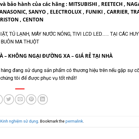
 và bảo hành của các hãng : MITSUBISHI , REETECH , NA
PANASONIC, SANYO , ELECTROLUX , FUNIKI , CARRIER, TR
RISTON , CENTON
, TỦ LẠNH, MÁY NƯỚC NÓNG, TIVI LCD LED……. TẠI CÁC HUYỆ
BUÔN MA THUỘT
 – KHÔNG NGẠI ĐƯỜNG XA – GIÁ RẺ TẠI NHÀ
ch hàng đang sử dụng sản phẩm có thương hiệu trên nếu gặp sự c
 chúng tôi để được phục vụ tốt nhất!
n
Kinh nghiệm sử dụng
. Bookmark the
permalink
.