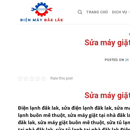
Skip
to
TRANG CHỦ
DỊCH VỤ
content
Sửa máy giặt
POSTED ON
24
Rate this post
Sửa máy giặt
Điện lạnh đăk lak, sửa điện lạnh đăk lak, sửa 
lạnh buôn mê thuột, sửa máy giặt tại nhà đăk la
đăk lak, sửa máy giặt buôn mê thuột, sửa tủ l
tại nhà đăk lak, sửa tủ lạnh tại nhà đăk lak.Đi