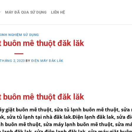
MÁY ĐÃ QUA SỬ DỤNG
LIÊN HỆ
KINH NGHIỆM SỬ DỤNG
 buôn mê thuột đăk lăk
 THÁNG 2, 2023
BY
ĐIỆN MÁY ĐẮK LẮK
 buôn mê thuột đăk lăk
máy giặt buôn mê thuột, sửa tủ lạnh buôn mê thuột, sửa
k, sửa tủ lạnh tại nhà đăk lak.Điện lạnh đăk lak, sửa đ
ạnh buôn mê thuột, sửa máy lạnh buôn mê thuột, sửa má
ện lạnh đăk lak, sửa điện lạnh đăk lak, sửa máy giặt buô