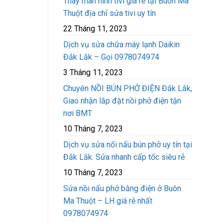
Thay màn hình tivi giá rẻ tại Buôn Ma
Thuột địa chỉ sửa tivi uy tín
22 Tháng 11, 2023
Dịch vụ sửa chữa máy lạnh Daikin
Đắk Lắk – Gọi 0978074974
3 Tháng 11, 2023
Chuyên NỒI BÚN PHỞ ĐIỆN Đắk Lắk,
Giao nhận lắp đặt nồi phở điện tận
nơi BMT
10 Tháng 7, 2023
Dịch vụ sửa nối nấu bún phở uy tín tại
Đắk Lắk. Sửa nhanh cấp tốc siêu rẻ
10 Tháng 7, 2023
Sửa nồi nấu phở bằng điện ở Buôn
Ma Thuột – LH giá rẻ nhất
0978074974