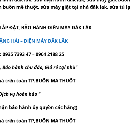
 buôn mê thuột, sửa máy giặt tại nhà đăk lak, sửa tủ lạ
LẮP ĐẶT, BẢO HÀNH ĐIỆN MÁY ĐĂK LĂK
ẶNG HẢI – ĐIỆN MÁY ĐĂK LĂK
 0935 7393 47 – 0964 2188 25
, Bảo hành chu đáo, Giá rẻ tại nhà’’
hà trên toàn TP.BUÔN MA THUỘT
’Dịch vụ hoàn hảo ’’
hận bảo hành ủy quyền các hãng)
hà trên toàn TP,BUÔN MA THUỘT