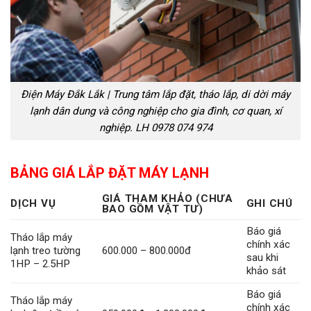
Điện Máy Đắk Lắk | Trung tâm lắp đặt, tháo lắp, di dời máy
lạnh dân dung và công nghiệp cho gia đình, cơ quan, xí
nghiệp. LH 0978 074 974
BẢNG GIÁ LẮP ĐẶT MÁY LẠNH
GIÁ THAM KHẢO (
CHƯA
DỊCH VỤ
GHI CHÚ
BAO GỒM VẬT TƯ
)
Báo giá
Tháo lắp máy
chính xác
lạnh treo tường
600.000 – 800.000đ
sau khi
1HP – 2.5HP
khảo sát
Báo giá
Tháo lắp máy
chính xác