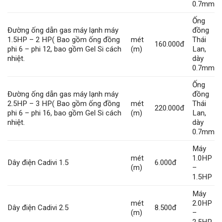
0.7mm
Ống
Đường ống dẫn gas máy lạnh máy
đồng
1.5HP – 2 HP( Bao gồm ống đồng
mét
Thái
160.000đ
phi 6 – phi 12, bao gồm Gel Si cách
(m)
Lan,
nhiệt.
dày
0.7mm
Ống
Đường ống dẫn gas máy lạnh máy
đồng
2.5HP – 3 HP( Bao gồm ống đồng
mét
Thái
220.000đ
phi 6 – phi 16, bao gồm Gel Si cách
(m)
Lan,
nhiệt.
dày
0.7mm
Máy
mét
1.0HP
Dây điện Cadivi 1.5
6.000đ
(m)
–
1.5HP
Máy
mét
2.0HP
Dây điện Cadivi 2.5
8.500đ
(m)
–
2.5HP