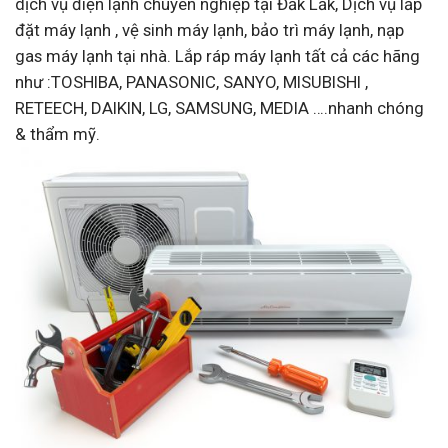
dịch vụ điện lạnh chuyên nghiệp tại Đắk Lắk, Dịch vụ lắp
đặt máy lạnh , vệ sinh máy lạnh, bảo trì máy lạnh, nạp
gas máy lạnh tại nhà. Lắp ráp máy lạnh tất cả các hãng
như :TOSHIBA, PANASONIC, SANYO, MISUBISHI ,
RETEECH, DAIKIN, LG, SAMSUNG, MEDIA ….nhanh chóng
& thẩm mỹ.