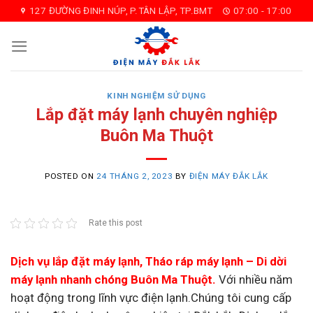
Skip
127 ĐƯỜNG ĐINH NÚP, P.TÂN LẬP, TP.BMT
07:00 - 17:00
to
content
KINH NGHIỆM SỬ DỤNG
Lắp đặt máy lạnh chuyên nghiệp
Buôn Ma Thuột
POSTED ON
24 THÁNG 2, 2023
BY
ĐIỆN MÁY ĐẮK LẮK
Rate this post
Dịch vụ lắp đặt máy lạnh, Tháo ráp máy lạnh – Di dời
máy lạnh nhanh chóng Buôn Ma Thuột.
Với nhiều năm
hoạt động trong lĩnh vực điện lạnh.Chúng tôi cung cấp