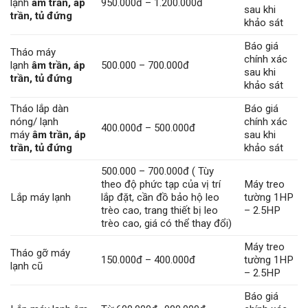
lạnh
âm trần, áp
950.000đ – 1.200.000đ
sau khi
trần, tủ đứng
khảo sát
Báo giá
Tháo máy
chính xác
lạnh
âm trần, áp
500.000 – 700.000đ
sau khi
trần, tủ đứng
khảo sát
Tháo lắp dàn
Báo giá
nóng/ lạnh
chính xác
400.000đ – 500.000đ
máy
âm trần, áp
sau khi
trần, tủ đứng
khảo sát
500.000 – 700.000đ ( Tùy
theo độ phức tạp của vị trí
Máy treo
Lắp máy lạnh
lắp đặt, cần đồ bảo hộ leo
tường 1HP
trèo cao, trang thiết bị leo
– 2.5HP
trèo cao, giá có thể thay đổi)
Máy treo
Tháo gỡ máy
150.000đ – 400.000đ
tường 1HP
lạnh cũ
– 2.5HP
Báo giá