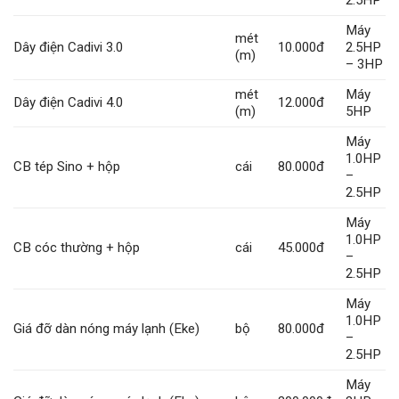
Máy
mét
Dây điện Cadivi 3.0
10.000đ
2.5HP
(m)
– 3HP
mét
Máy
Dây điện Cadivi 4.0
12.000đ
(m)
5HP
Máy
1.0HP
CB tép Sino + hộp
cái
80.000đ
–
2.5HP
Máy
1.0HP
CB cóc thường + hộp
cái
45.000đ
–
2.5HP
Máy
1.0HP
Giá đỡ dàn nóng máy lạnh (Eke)
bộ
80.000đ
–
2.5HP
Máy