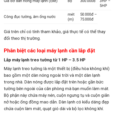
Giá đỡ dàn nóng máy lạnh (Eke)
bộ
300.000đ
3HP –
5HP
mét
50.000đ –
Công đục tường, âm ống nước
(m)
75.000đ
Giá trên chỉ có tính tham khảo, giá thực tế có thể thay
đổi theo thị trường.
Phân biệt các loại máy lạnh cần lắp đặt
Lắp máy lạnh treo tường từ 1 HP – 3.5 HP
Máy lạnh treo tường là một thiết bị (điều hòa không khí)
bao gồm một dàn nóng ngoài trời và một dàn lạnh
trong nhà. Dàn nóng được lắp đặt trên hoặc gần bức
tường bên ngoài của căn phòng mà bạn muốn làm mát.
Bộ phận này chứa máy nén, cuộn ngưng tụ và cuộn giãn
nở hoặc ống đồng mao dẫn. Dàn lạnh có kiểu dáng đẹp
chứa cuộn làm mát, quạt gió dài và bộ lọc không khí.