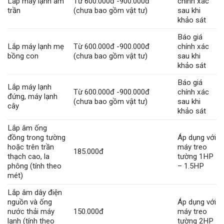
Lắp máy lạnh âm
Từ 600.000đ -900.000đ
chính xác
trần
(chưa bao gồm vật tư)
sau khi
khảo sát
Báo giá
Lắp máy lạnh mẹ
Từ 600.000đ -900.000đ
chính xác
bồng con
(chưa bao gồm vật tư)
sau khi
khảo sát
Báo giá
Lắp máy lạnh
Từ 600.000đ -900.000đ
chính xác
đứng, máy lạnh
(chưa bao gồm vật tư)
sau khi
cây
khảo sát
Lắp âm ống
đồng trong tường
Áp dụng với
hoặc trên trần
máy treo
185.000đ
thạch cao, la
tường 1HP
phông (tính theo
– 1.5HP
mét)
Lắp âm dây điện
nguồn và ống
Áp dụng với
nước thải máy
150.000đ
máy treo
lạnh (tính theo
tường 2HP