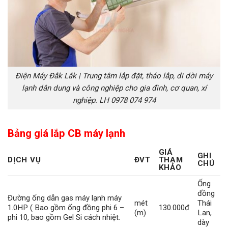
Điện Máy Đắk Lắk | Trung tâm lắp đặt, tháo lắp, di dời máy
lạnh dân dung và công nghiệp cho gia đình, cơ quan, xí
nghiệp. LH 0978 074 974
Bảng giá lắp CB máy lạnh
GIÁ
GHI
DỊCH VỤ
ĐVT
THAM
CHÚ
KHẢO
Ống
đồng
Đường ống dẫn gas máy lạnh máy
mét
Thái
1.0HP ( Bao gồm ống đồng phi 6 –
130.000đ
(m)
Lan,
phi 10, bao gồm Gel Si cách nhiệt.
dày