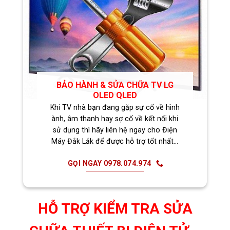
BẢO HÀNH & SỬA CHỮA TV LG
OLED QLED
Khi TV nhà bạn đang gặp sự cố về hình
ành, âm thanh hay sợ cố về kết nối khi
sử dụng thì hãy liên hệ ngay cho Điện
Máy Đắk Lắk để được hỗ trợ tốt nhất…
GỌI NGAY 0978.074.974
HỖ TRỢ KIỂM TRA SỬA