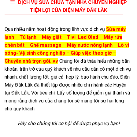
DỊCH VỤ SỬA CHỮA TẬN NHÀ CHUYÊN NGHIỆP
TIỆN LỢI CỦA ĐIỆN MÁY ĐẮK LẮK
Qua nhiều năm hoạt động trong lĩnh vực dịch vụ
Sửa máy
lạnh – Tủ lạnh – Máy giặt – Tivi Led Oled – Máy rửa
chén bát – Ghế massage – Máy nước nóng lạnh – Lò vi
sóng- Vệ sinh công nghiệp – Giúp việc theo giờ –
Chuyển nhà trọn gói..vv
Chúng tôi đã thấu hiểu những băn
khoăn, trăn trở của quý khách về nhu cầu cần có một dịch vụ
nhanh, chất lượng tốt, giá cả hợp lý, bảo hành chu đáo. Điện
Máy Đắk Lắk đã thiết lập được nhiều chi nhánh các Huyện
tại Đắk Lắk. Với tiêu chí. Lấy số lượng để giảm giá thành và
mong rằng dịch vụ của chúng tôi sẽ mang tới sự hài lòng
cho quý khách.
Hãy cho chúng tôi cơ hội để được phục vụ bạn!