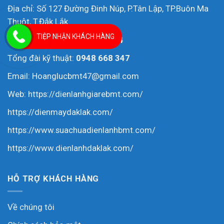
Địa chỉ: Số 127 Đường Đinh Núp, P.Tân Lập, TP.Buôn Ma
Thuột, T.Đắk Lắk
TIỆP NHẬN KHÁCH HÀNG
Tổng đài tư vấn:
0978 074 974
Tổng đài kỹ thuật:
0948 668 347
Email: Hoanglucbmt47@gmail.com
Web:
https://dienlanhgiarebmt.com/
https://dienmaydaklak.com/
https://www.suachuadienlanhbmt.com/
https://www.dienlanhdaklak.com/
HỖ TRỢ KHÁCH HÀNG
Về chúng tôi