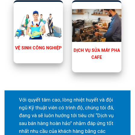
VỆ SINH CÔNG NGHIỆP
DỊCH VỤ SỬA MÁY PHA
CAFE
Với quyết tâm cao, lòng nhiệt huyết và đội
ngũ Kỹ thuật viên có trình độ, chúng tôi đã,
đang và sẽ luôn hướng tới tiêu chí “Dịch vụ
sau bán hàng hoàn hảo” nhằm đáp ứng tốt
nhất nhu cầu của khách hàng bằng các