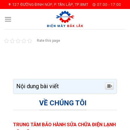
Skip
127 ĐƯỜNG ĐINH NÚP, P.TÂN LẬP, TP.BMT
07:00 - 17:00
to
content
Rate this page
Nội dung bài viết
VỀ CHÚNG TÔI
TRUNG TÂM BẢO HÀNH SỬA CHỮA ĐIỆN LẠNH