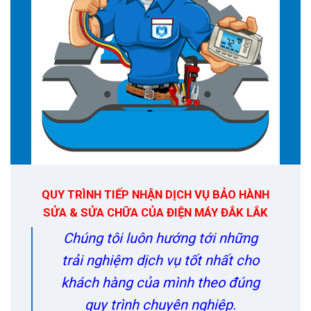
QUY TRÌNH TIẾP NHẬN DỊCH VỤ BẢO HÀNH
SỬA & SỬA CHỮA CỦA ĐIỆN MÁY ĐẮK LẮK
Chúng tôi luôn hướng tới những
trải nghiệm dịch vụ tốt nhất cho
khách hàng của mình theo đúng
quy trình chuyên nghiệp.